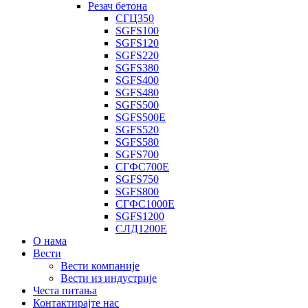
Резач бетона
СГЦ350
SGFS100
SGFS120
SGFS220
SGFS380
SGFS400
SGFS480
SGFS500
SGFS500E
SGFS520
SGFS580
SGFS700
СГФС700Е
SGFS750
SGFS800
СГФС1000Е
SGFS1200
СЛД1200Е
О нама
Вести
Вести компаније
Вести из индустрије
Честа питања
Контактирајте нас