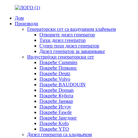
Дом
Производи
Генераторски сет са ваздушним хлађењем
Отворите дизел генератор
Тихи дизел генератор
Супер тихи дизел генератор
Дизел генератор за заваривање
Индустријски генераторски сет
Покреће Cummins
Покреће Перкинс
Покреће Deutz
Покреће Volvo
Покреће BAUDOUIN
Покреће Doosan
Покреће Кубота
Покреће Јанмар
Покреће Исузу
Покреће Fawde
Покреће Јангдонг
Покреће Kofo
Покреће YTO
Дизел генератор са хладњачом