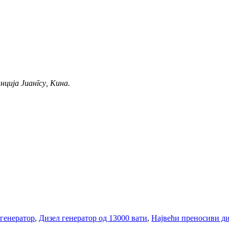
нција Јиангсу, Кина.
генератор
,
Дизел генератор од 13000 вати
,
Највећи преносиви ди