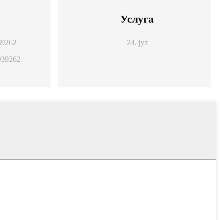
Услуга
39262
24. јул
939262