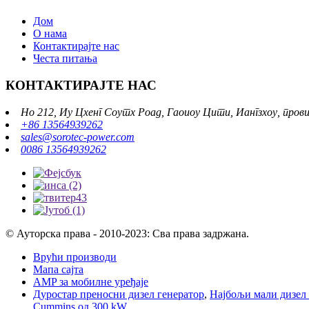
Дом
О нама
Контактирајте нас
Честа питања
КОНТАКТИРАЈТЕ НАС
Но 212, Иу Цхенг Соутх Роад, Гаоиоу Цити, Иангзхоу, прови
+86 13564939262
sales@sorotec-power.com
0086 13564939262
© Ауторска права - 2010-2023: Сва права задржана.
Врући производи
Мапа сајта
AMP за мобилне уређаје
Дуростар преносни дизел генератор
,
Најбољи мали дизел 
Cummins од 300 kW
,