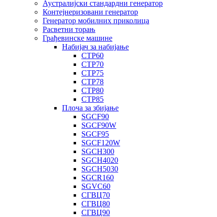
Аустралијски стандардни генератор
Контејнеризовани генератор
Генератор мобилних приколица
Расветни торањ
Грађевинске машине
Набијач за набијање
СТР60
СТР70
СТР75
СТР78
СТР80
СТР85
Плоча за збијање
SGCF90
SGCF90W
SGCF95
SGCF120W
SGCH300
SGCH4020
SGCH5030
SGCR160
SGVC60
СГВЦ70
СГВЦ80
СГВЦ90