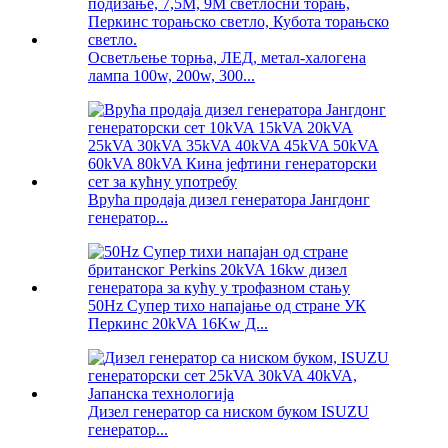
Осветљење торња, ЛЕД, метал-халогена
лампа 100w, 200w, 300...
Врућа продаја дизел генератора Јангдонг
генератор...
50Hz Супер тихо напајање од стране УК
Перкинс 20kVA 16Kw Д...
Дизел генератор са ниском буком ISUZU
генератор...