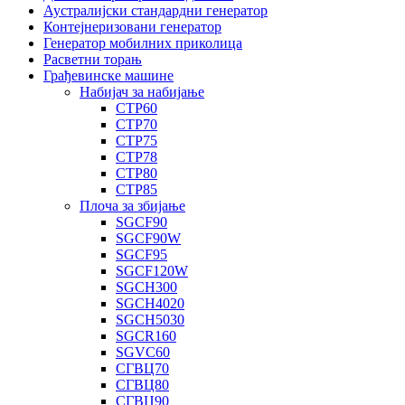
Аустралијски стандардни генератор
Контејнеризовани генератор
Генератор мобилних приколица
Расветни торањ
Грађевинске машине
Набијач за набијање
СТР60
СТР70
СТР75
СТР78
СТР80
СТР85
Плоча за збијање
SGCF90
SGCF90W
SGCF95
SGCF120W
SGCH300
SGCH4020
SGCH5030
SGCR160
SGVC60
СГВЦ70
СГВЦ80
СГВЦ90