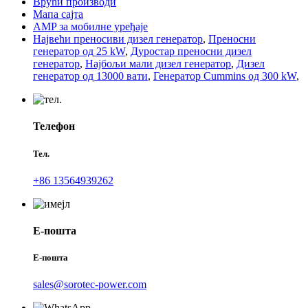
Врући производи
Мапа сајта
AMP за мобилне уређаје
Највећи преносиви дизел генератор
,
Преносни
генератор од 25 kW
,
Дуростар преносни дизел
генератор
,
Најбољи мали дизел генератор
,
Дизел
генератор од 13000 вати
,
Генератор Cummins од 300 kW
,
Телефон
Тел.
+86 13564939262
Е-пошта
Е-пошта
sales@sorotec-power.com