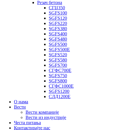
Резач бетона
СГЦ350
SGFS100
SGFS120
SGFS220
SGFS380
SGFS400
SGFS480
SGFS500
SGFS500E
SGFS520
SGFS580
SGFS700
СГФС700Е
SGFS750
SGFS800
СГФС1000Е
SGFS1200
СЛД1200Е
О нама
Вести
Вести компаније
Вести из индустрије
Честа питања
Контактирајте нас