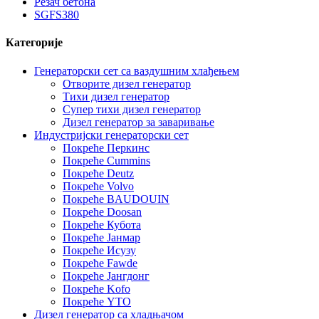
Резач бетона
SGFS380
Категорије
Генераторски сет са ваздушним хлађењем
Отворите дизел генератор
Тихи дизел генератор
Супер тихи дизел генератор
Дизел генератор за заваривање
Индустријски генераторски сет
Покреће Перкинс
Покреће Cummins
Покреће Deutz
Покреће Volvo
Покреће BAUDOUIN
Покреће Doosan
Покреће Кубота
Покреће Јанмар
Покреће Исузу
Покреће Fawde
Покреће Јангдонг
Покреће Kofo
Покреће YTO
Дизел генератор са хладњачом