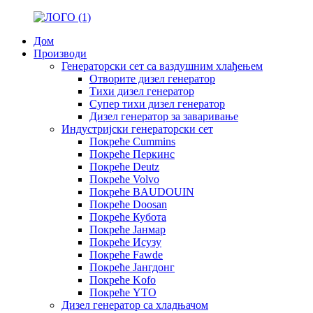
Дом
Производи
Генераторски сет са ваздушним хлађењем
Отворите дизел генератор
Тихи дизел генератор
Супер тихи дизел генератор
Дизел генератор за заваривање
Индустријски генераторски сет
Покреће Cummins
Покреће Перкинс
Покреће Deutz
Покреће Volvo
Покреће BAUDOUIN
Покреће Doosan
Покреће Кубота
Покреће Јанмар
Покреће Исузу
Покреће Fawde
Покреће Јангдонг
Покреће Kofo
Покреће YTO
Дизел генератор са хладњачом