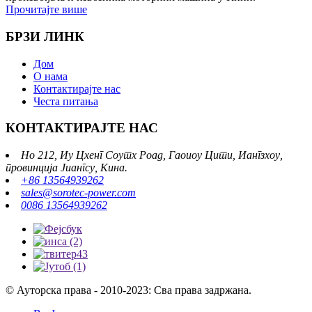
Прочитајте више
БРЗИ ЛИНК
Дом
О нама
Контактирајте нас
Честа питања
КОНТАКТИРАЈТЕ НАС
Но 212, Иу Цхенг Соутх Роад, Гаоиоу Цити, Иангзхоу,
провинција Јиангсу, Кина.
+86 13564939262
sales@sorotec-power.com
0086 13564939262
© Ауторска права - 2010-2023: Сва права задржана.