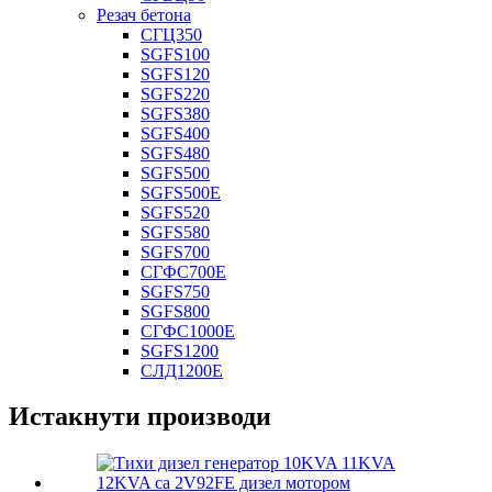
Резач бетона
СГЦ350
SGFS100
SGFS120
SGFS220
SGFS380
SGFS400
SGFS480
SGFS500
SGFS500E
SGFS520
SGFS580
SGFS700
СГФС700Е
SGFS750
SGFS800
СГФС1000Е
SGFS1200
СЛД1200Е
Истакнути производи