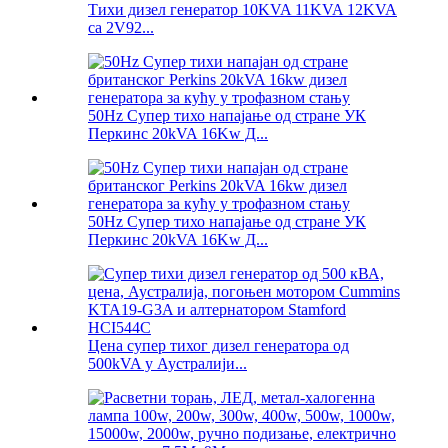
Тихи дизел генератор 10KVA 11KVA 12KVA
са 2V92...
50Hz Супер тихо напајање од стране УК
Перкинс 20kVA 16Kw Д...
50Hz Супер тихо напајање од стране УК
Перкинс 20kVA 16Kw Д...
Цена супер тихог дизел генератора од
500kVA у Аустралији...