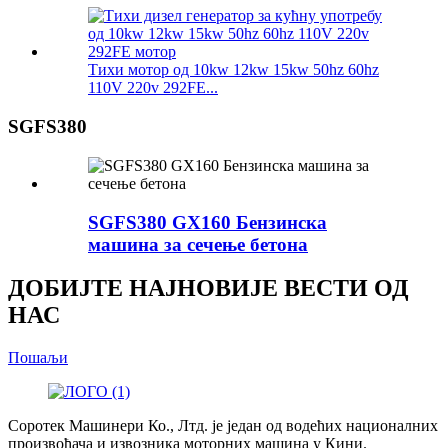
Тихи мотор од 10kw 12kw 15kw 50hz 60hz
110V 220v 292FE...
SGFS380
SGFS380 GX160 Бензинска
машина за сечење бетона
ДОБИЈТЕ НАЈНОВИЈЕ ВЕСТИ ОД
НАС
Пошаљи
Соротек Машинери Ко., Лтд. је један од водећих националних
произвођача и извозника моторних машина у Кини.