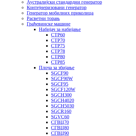
Аустралијски стандардни генератор
Контејнеризовани генератор
Генератор мобилних приколица
Расветни торањ
Грађевинске машине
Набијач за набијање
СТР60
СТР70
СТР75
СТР78
СТР80
СТР85
Плоча за збијање
SGCF90
SGCF90W
SGCF95
SGCF120W
SGCH300
SGCH4020
SGCH5030
SGCR160
SGVC60
СГВЦ70
СГВЦ80
СГВЦ90